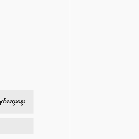
ုက်ဆွေးနွေး