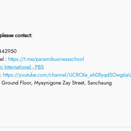
please contact:
5442950
l : 
https://t.me/paramibusinessschool
i International - PBS
: 
https://youtube.com/channel/UCRCKe_ehDlIyqdSOwg6a
Ground Floor, Myaynigone Zay Street, Sanchaung       		
 