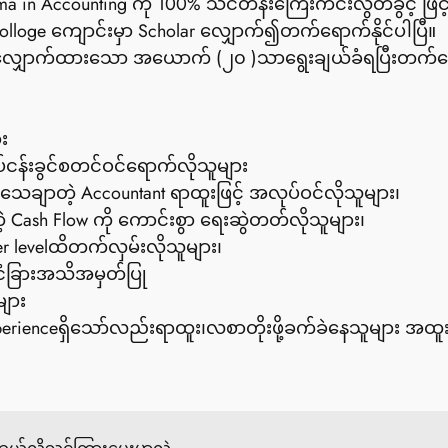
a in Accounting ကို 100% သင်တန်းကြေးကင်းလွတ်ခွင့် ဖြင့်
 Colloge ကျောင်းမှာ Scholar လျှောက်၍တက်ရောက်နိုင်ပါပြီ။
းလျှောက်ထားသော အယောက် (၂၀ )သာရွေးချယ်ခံရပြီးတက်ရော
း
ပ်ငန်းခွင်စတင်ဝင်ရောက်လိုသူများ
ျသေချာတဲ့ Accountant ရာထူးဖြင့် အလုပ်ဝင်လိုသူများ၊ 
တဲ့ Cash Flow ကို ကောင်းစွာ ရေးဆွဲတတ်လိုသူများ၊
ger levelထိတက်လှမ်းလိုသူများ၊
င်ငံခြားအသိအမှတ်ပြု 
များ
ာExperienceရှိသော်လည်းရာထူး၊လစာတိုးဖို့ခက်ခဲနေသူများ အ