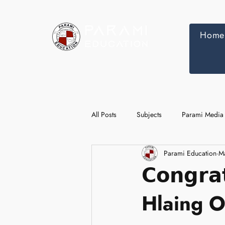
Home
All Posts
Subjects
Parami Media
Parami Education
M
𝗖𝗼𝗻𝗴𝗿
Hlaing O