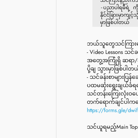
သင်ကြားနည်းကဘယ
-ပညာပါရမီရဲ့ က
နိုင်ငံခြားမှာက
ဘယ်သူတွေသင်ကြားပ
- Video Lessons သင်ခန်
အတွေ့အကြုံရှိ ဆရာ/
ပို့ချ သွားမှာဖြစ်ပါတယ
- သင်ခန်းစာများပြန်ဆ
ပထမဆုံးရွေးချယ်
သင်တန်းကြေးလုံးဝပေ
တက်ရောက်ချင်ပါကအော
https://forms.gle/dw
သင်ယူရမည့်Main
 Top