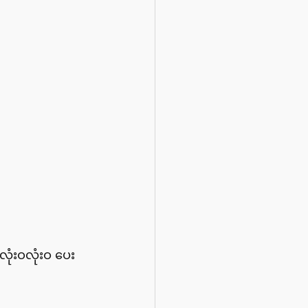
ုံးဝလုံးဝ ပေး