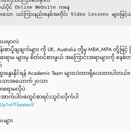
်လိုသင်ကြားပေးမှာလဲ

ိုယ်ပိုင် Online Website ကနေ 

ျင့်သုံးသော သင်ကြားနည်းစနစ်အတိုင်း Video Lessons များဖြင့်
ေးမှာလဲ
းစာပို့ချချက်များ ကို UK, Australia တို့မှ MBA,MPA တို့ဖြင့
ဆရာမ များမှ စိတ်ဝင်စားဖွယ် အကြောင်းအရာများကို စနစ
်
ွေးနွေးနိုင်ရန် Academic Team များလဲထားရှိပေးထားပါတယ်။
ခံရသောအယောက်၂၀သာ
းစရာမလိုပဲ
က်ပါlinkတွင်စာရင်းသွင်းလိုက်ပါ
ifUp1wYFbesten9
icများ