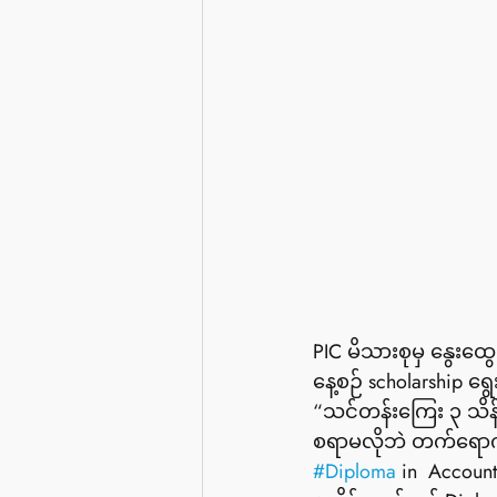
PIC မိသားစုမှ နွေးထွ
နေ့စဉ် scholarship ​
“သင်တန်းကြေး ၃ သိန်
စရာမလိုဘဲ တက်ရောက်
#Diploma
 in  Accou