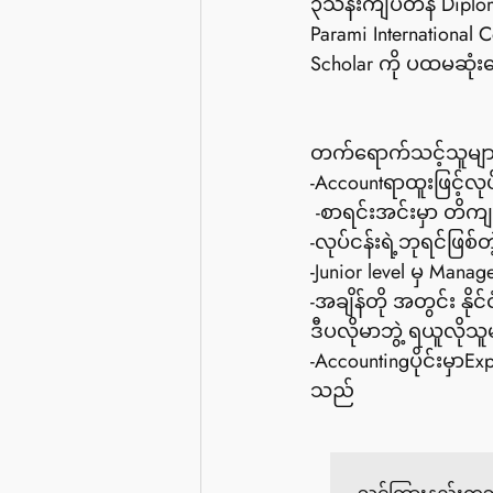
၃သိန်းကျပ်တန် Diplom
Parami International
Scholar ကို ပထမဆုံ
တက်ရောက်သင့်သူမျာ
-Accountရာထူးဖြင့်လု
 -စာရင်းအင်းမှာ တိက
-လုပ်ငန်းရဲ့ဘုရင်ဖြစ်
-Junior level မှ Mana
-အချိန်တို အတွင်း နို
ဒီပလိုမာဘွဲ့ ရယူလိုသူ
-Accountingပိုင်းမှ
သည်