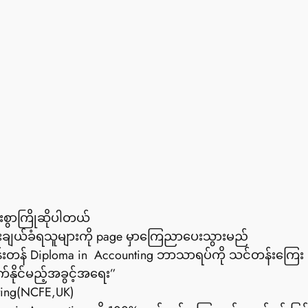
ေးစွာကြိုဆိုပါတယ်
ရွေးချယ်ခံရသူများကို page မှာကြေညာပေးသွားမည်
းတန် Diploma in  Accounting ဘာသာရပ်ကို သင်တန်းကြေး လ
နိုင်မည့်အခွင့်အရေး”
nting(NCFE,UK)