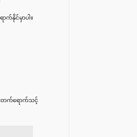
 
က်နိုင်မှာပါ။
ထူးတက်ရောက်သင့်